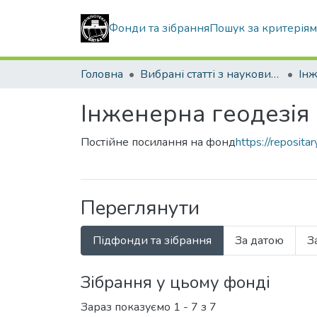
Фонди та зібрання
Пошук за критерія
Головна
Вибрані статті з наукових збірників КНУБА
Інж
Інженерна геодезія
Постійне посилання на фонд
https://reposit
Переглянути
Підфонди та зібрання
За датою
З
Зібрання у цьому фонді
Зараз показуємо
1 - 7 з 7