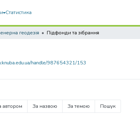
ми
Статистика
енерна геодезія
Підфонди та зібрання
ary.knuba.edu.ua/handle/987654321/153
а автором
За назвою
За темою
Пошук