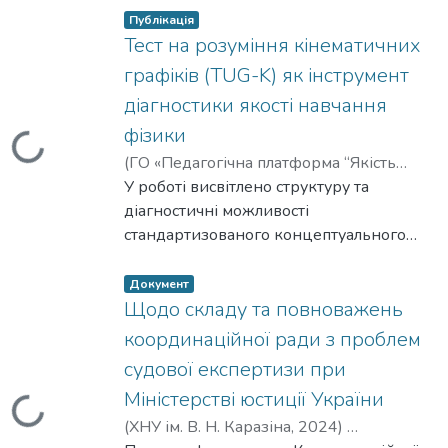
listelement.badge.dso-type
,
Публікація
Тест на розуміння кінематичних
графіків (TUG-K) як інструмент
діагностики якості навчання
фізики
Вантажиться...
(
ГО «Педагогічна платформа “Якість
освіти”»
У роботі висвітлено структуру та
,
2026-07-31
)
Григорчук Олександр Михайлович
діагностичні можливості
;
Клапченко Василь Іванович
стандартизованого концептуального
;
Тарасевич Віталій Іванович
тесту розуміння кінематичних графіків -
;
listelement.badge.dso-type
,
Лютий Валентин Олександрович
TUG-K (Test of Understanding Graphs in
Документ
Kinematics). Проаналізовано специфіку
Щодо складу та повноважень
чинної версії 4.0, яка охоплює сім
координаційної ради з проблем
цільових вмінь роботи з графічними
судової експертизи при
залежностями у кінематиці. Особливу
Міністерстві юстиції України
увагу приділено україномовній адаптації
тесту, розміщеній у відкритому доступі
(
ХНУ ім. В. Н. Каразіна
,
2024
)