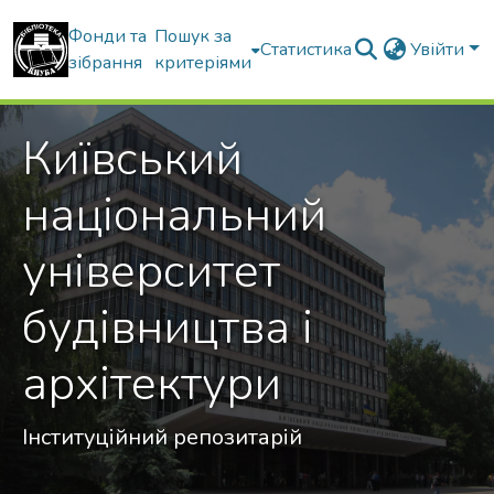
Фонди та
Пошук за
Статистика
Увійти
зібрання
критеріями
Київський
національний
університет
будівництва і
архітектури
Інституційний репозитарій