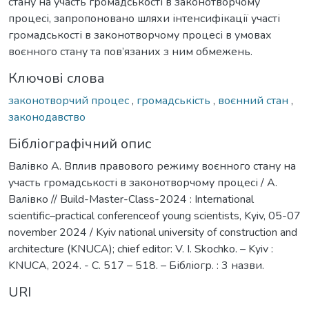
стану на участь громадськості в законотворчому
процесі, запропоновано шляхи інтенсифікації участі
громадськості в законотворчому процесі в умовах
воєнного стану та пов’язаних з ним обмежень.
Ключові слова
законотворчий процес
,
громадськість
,
воєнний стан
,
законодавство
Бібліографічний опис
Валівко А. Вплив правового режиму воєнного стану на
участь громадськості в законотворчому процесі / А.
Валівко // Build-Master-Class-2024 : International
scientific–practical conferenceof young scientists, Kyiv, 05-07
november 2024 / Kyiv national university of construction and
architecture (KNUCA); chief editor: V. I. Skochko. – Kyiv :
KNUCA, 2024. - С. 517 – 518. – Бібліогр. : 3 назви.
URI