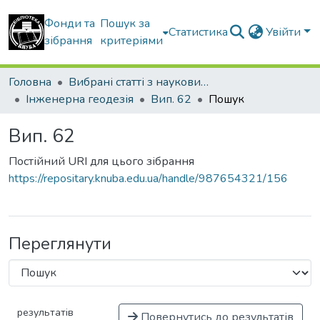
Фонди та
Пошук за
Статистика
Увійти
зібрання
критеріями
Головна
Вибрані статті з наукових збірників КНУБА
Інженерна геодезія
Вип. 62
Пошук
Вип. 62
Постійний URI для цього зібрання
https://repositary.knuba.edu.ua/handle/987654321/156
Переглянути
результатів
Повернутись до результатів