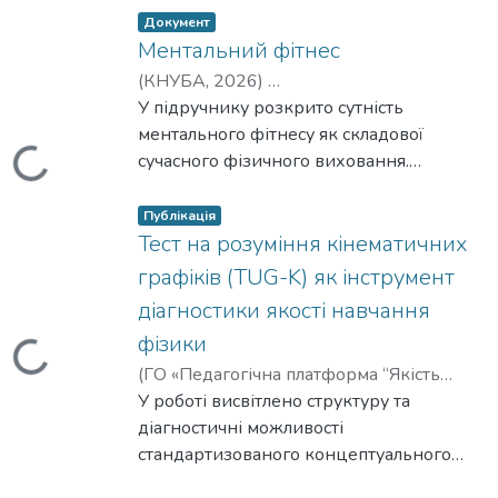
listelement.badge.dso-type
,
Документ
Ментальний фітнес
(
КНУБА
,
2026
)
Шамич Олександр Миколайович
У підручнику розкрито сутність
;
Крупеня Світлана Василівна
ментального фітнесу як складової
;
Андріянова Валентина Анатолівна
сучасного фізичного виховання.
Вантажиться...
Розглянуто теоретичні основи
listelement.badge.dso-type
,
психічного здоров’я та його
Публікація
взаємозв’язок із фізичною активністю.
Тест на розуміння кінематичних
Висвітлено механізми розвитку
графіків (TUG-K) як інструмент
когнітивних функцій, емоційної
діагностики якості навчання
стійкості та стресостійкості.
фізики
Проаналізовано роль фізичних вправ у
Вантажиться...
підтримці психологічного благополуччя
(
ГО «Педагогічна платформа “Якість
студентів. Подано сучасні підходи до
освіти”»
У роботі висвітлено структуру та
,
2026-07-31
)
формування навичок саморегуляції та
Григорчук Олександр Михайлович
діагностичні можливості
;
усвідомленості. Описано практичні
Клапченко Василь Іванович
стандартизованого концептуального
;
методики розвитку ментальної
Тарасевич Віталій Іванович
тесту розуміння кінематичних графіків -
;