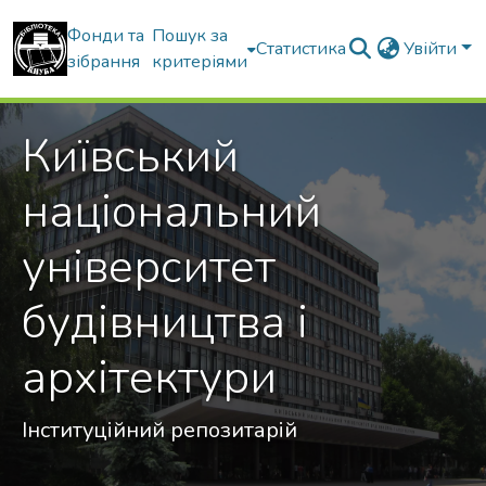
Фонди та
Пошук за
Статистика
Увійти
зібрання
критеріями
Київський
національний
університет
будівництва і
архітектури
Інституційний репозитарій