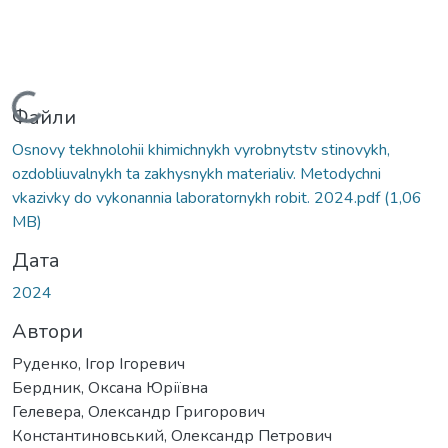
Вантажиться...
Файли
Osnovy tekhnolohii khimichnykh vyrobnytstv stinovykh,
ozdobliuvalnykh ta zakhysnykh materialiv. Metodychni
vkazivky do vykonannia laboratornykh robit. 2024.pdf
(1,06
MB)
Дата
2024
Автори
Руденко, Ігор Ігоревич
Бердник, Оксана Юріївна
Гелевера, Олександр Григорович
Константиновський, Олександр Петрович