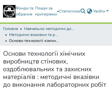
Фонди та
Пошук за
Статистика
Увійти
зібрання
критеріями
Головна
Навчально-методичні документи
Методичні вказівки та рекомендації
Основи технології хімічних виробництв стінових, оздоблювальних та захисних матеріалів : методичні вказівки до виконання лабораторних робіт
Основи технології хімічних
виробництв стінових,
оздоблювальних та захисних
матеріалів : методичні вказівки
до виконання лабораторних робіт