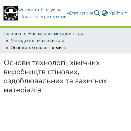
Фонди та
Пошук за
Статистика
Увійти
зібрання
критеріями
Головна
Навчально-методичні документи
Методичні вказівки та рекомендації
Основи технології хімічних виробництв стінових, оздоблювальних та захисних матеріалів
Основи технології хімічних
виробництв стінових,
оздоблювальних та захисних
матеріалів