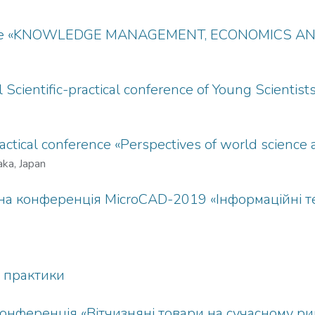
nference «KNOWLEDGE MANAGEMENT, ECONOMICS A
l Scientific-practical conference of Young Scien
practical conference «Perspectives of world science
ka, Japan
 конференція MicroCAD-2019 «Інформаційні техн
і практики
нференція «Вітчизняні товари на сучасному ринк