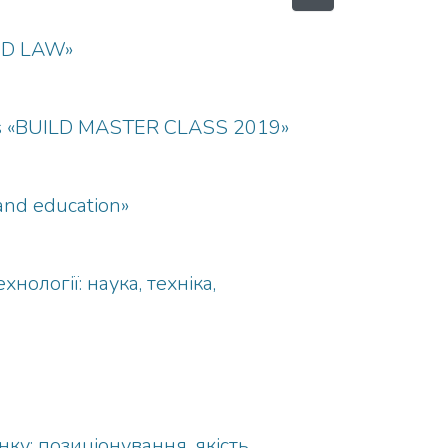
ND LAW»
tists «BUILD MASTER CLASS 2019»
 and education»
ології: наука, техніка,
у: позиціонування, якість,