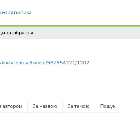
ми
Статистика
и та зібрання
ary.knuba.edu.ua/handle/987654321/1202
а автором
За назвою
За темою
Пошук