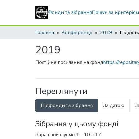
Фонди та зібрання
Пошук за критерія
Головна
Конференції
2019
Підфонд
2019
Постійне посилання на фонд
https://reposit
Переглянути
Підфонди та зібрання
За датою
З
Зібрання у цьому фонді
Зараз показуємо
1 - 10 з 17