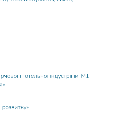
ї і готельної індустрії ім. М.І.
я»
 розвитку»