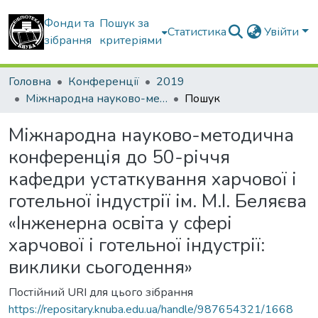
Фонди та
Пошук за
Статистика
Увійти
зібрання
критеріями
Головна
Конференції
2019
Міжнародна науково-методична конференція до 50-річчя кафедри устаткування харчової і готельної індустрії ім. М.І. Беляєва «Інженерна освіта у сфері харчової і готельної індустрії: виклики сьогодення»
Пошук
Міжнародна науково-методична
конференція до 50-річчя
кафедри устаткування харчової і
готельної індустрії ім. М.І. Беляєва
«Інженерна освіта у сфері
харчової і готельної індустрії:
виклики сьогодення»
Постійний URI для цього зібрання
https://repositary.knuba.edu.ua/handle/987654321/1668