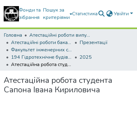
Фонди та
Пошук за
Статистика
Увійти
зібрання
критеріями
Головна
Атестаційні роботи випускників
Атестаційні роботи бакалаврів
Презентації
Факультет інженерних систем та екології
194 Гідротехнічне будівництво, водна інженерія та водні технології. Водогосподарське будівництво і управління водними ресурсами та системами
2025
Атестаційна робота студента Сапона Івана Кириловича
Атестаційна робота студента
Сапона Івана Кириловича