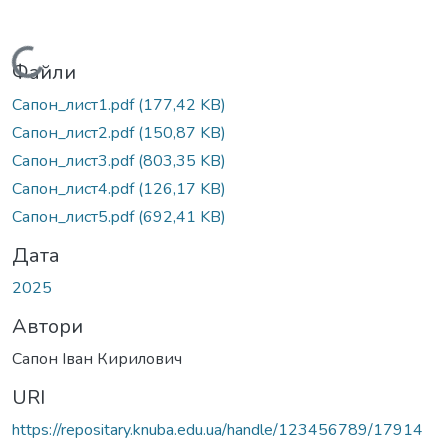
Вантажиться...
Файли
Cапон_лист1.pdf
(177,42 KB)
Cапон_лист2.pdf
(150,87 KB)
Cапон_лист3.pdf
(803,35 KB)
Cапон_лист4.pdf
(126,17 KB)
Cапон_лист5.pdf
(692,41 KB)
Дата
2025
Автори
Сапон Іван Кирилович
URI
https://repositary.knuba.edu.ua/handle/123456789/17914