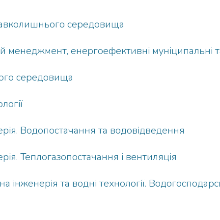
 навколишнього середовища
 менеджмент, енергоефективні муніципальні та
ього середовища
логії
ерія. Водопостачання та водовідведення
рія. Теплогазопостачання і вентиляція
на інженерія та водні технології. Водогосподарс