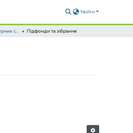
Увійти
Факультет інженерних систем та екології
Підфонди та зібрання