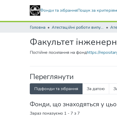
Фонди та зібрання
Пошук за критерія
Головна
Атестаційні роботи випускників
Факультет інженерни
Постійне посилання на фонд
https://reposit
Переглянути
Підфонди та зібрання
За датою
З
Фонди, що знаходяться у ць
Зараз показуємо
1 - 7 з 7