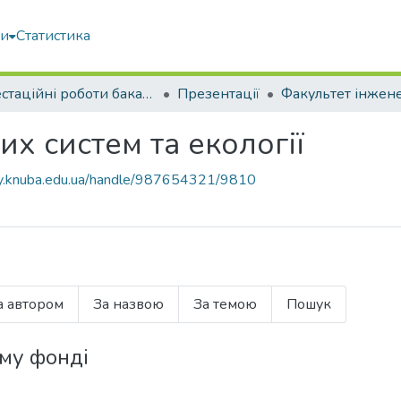
ми
Статистика
Атестаційні роботи бакалаврів
Презентації
х систем та екології
ary.knuba.edu.ua/handle/987654321/9810
а автором
За назвою
За темою
Пошук
ому фонді