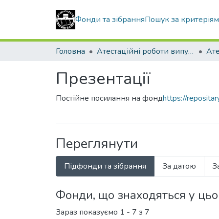
Фонди та зібрання
Пошук за критерія
Головна
Атестаційні роботи випускників
Презентації
Постійне посилання на фонд
https://reposit
Переглянути
Підфонди та зібрання
За датою
З
Фонди, що знаходяться у ць
Зараз показуємо
1 - 7 з 7