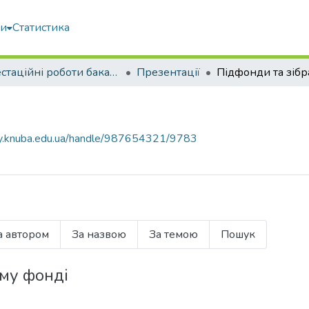
ми
Статистика
Атестаційні роботи бакалаврів
Презентації
Підфонди та зіб
ary.knuba.edu.ua/handle/987654321/9783
а автором
За назвою
За темою
Пошук
ому фонді