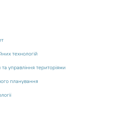
ет
ійних технологій
 та управління територіями
вого планування
логії