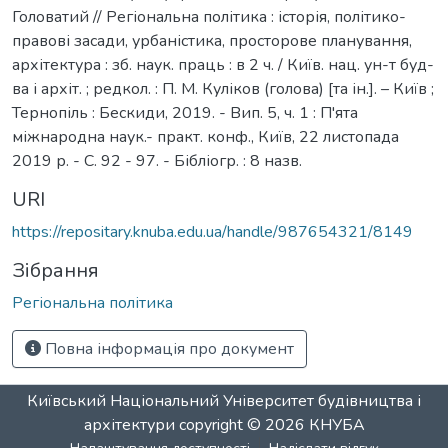
Головатий // Регіональна політика : історія, політико-
правові засади, урбаністика, просторове планування,
архітектура : зб. наук. праць : в 2 ч. / Київ. нац. ун-т буд-
ва і архіт. ; редкол. : П. М. Куліков (голова) [та ін.]. – Київ ;
Тернопіль : Бескиди, 2019. - Вип. 5, ч. 1 : П'ята
міжнародна наук.- практ. конф., Київ, 22 листопада
2019 р. - С. 92 - 97. - Бібліогр. : 8 назв.
URI
https://repositary.knuba.edu.ua/handle/987654321/8149
Зібрання
Регіональна політика
Повна інформація про документ
Київський Національний Університет будівництва і
архітектури
copyright © 2026
КНУБА