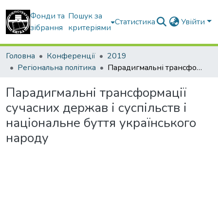
Фонди та
Пошук за
Статистика
Увійти
зібрання
критеріями
Головна
Конференції
2019
Регіональна політика
Парадигмальні трансформації сучасних держав і суспільств і національне буття українського народу
Парадигмальні трансформації
сучасних держав і суспільств і
національне буття українського
народу