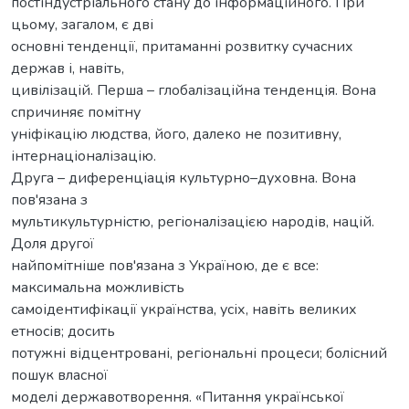
постіндустріального стану до інформаційного. При
цьому, загалом, є дві
основні тенденції, притаманні розвитку сучасних
держав і, навіть,
цивілізацій. Перша – глобалізаційна тенденція. Вона
спричиняє помітну
уніфікацію людства, його, далеко не позитивну,
інтернаціоналізацію.
Друга – диференціація культурно–духовна. Вона
пов'язана з
мультикультурністю, регіоналізацією народів, націй.
Доля другої
найпомітніше пов'язана з Україною, де є все:
максимальна можливість
самоідентифікації українства, усіх, навіть великих
етносів; досить
потужні відцентровані, регіональні процеси; болісний
пошук власної
моделі державотворення. «Питання української