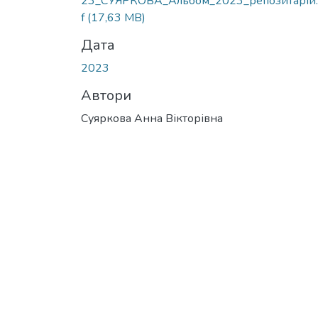
23_СУЯРКОВА_Альбом_2023_репозитарій.
f
(17,63 MB)
Дата
2023
Автори
Суяркова Анна Вікторівна