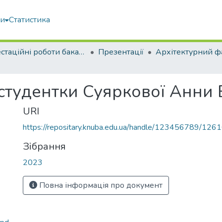
ми
Статистика
Атестаційні роботи бакалаврів
Презентації
Архітектурний ф
студентки Суяркової Анни 
URI
https://repositary.knuba.edu.ua/handle/123456789/126
Зібрання
2023
Повна інформація про документ