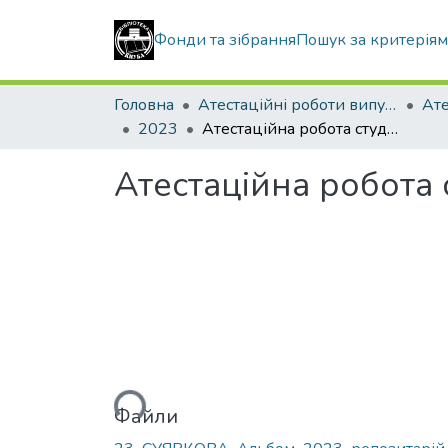
Фонди та зібрання
Пошук за критерія
Головна
Атестаційні роботи випускників
2023
Атестаційна робота студентки Суяркової Анни Вікторівни
Атестаційна робота 
Вантажиться...
Файли