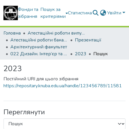
Фонди та
Пошук за
Статистика
Увійти
зібрання
критеріями
Головна
Атестаційні роботи випускників
Атестаційні роботи бакалаврів
Презентації
Архітектурний факультет
022 Дизайн. Інтер’єр та обладнання
2023
Пошук
2023
Постійний URI для цього зібрання
https://repositary.knuba.edu.ua/handle/123456789/11581
Переглянути