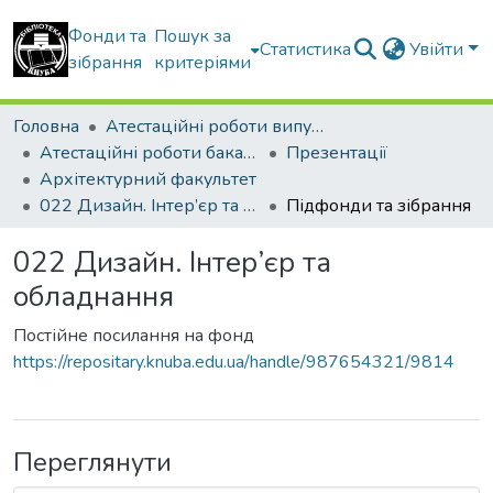
Фонди та
Пошук за
Статистика
Увійти
зібрання
критеріями
Головна
Атестаційні роботи випускників
Атестаційні роботи бакалаврів
Презентації
Архітектурний факультет
022 Дизайн. Інтер’єр та обладнання
Підфонди та зібрання
022 Дизайн. Інтер’єр та
обладнання
Постійне посилання на фонд
https://repositary.knuba.edu.ua/handle/987654321/9814
Переглянути