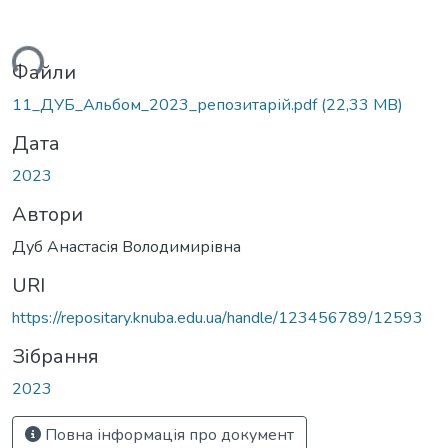
иться...
Файли
11_ДУБ_Альбом_2023_репозитарій.pdf
(22,33 MB)
Дата
2023
Автори
Дуб Анастасія Володимирівна
URI
https://repositary.knuba.edu.ua/handle/123456789/12593
Зібрання
2023
Повна інформація про документ