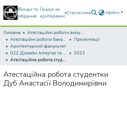
Фонди та
Пошук за
Статистика
Увійти
зібрання
критеріями
Головна
Атестаційні роботи випускників
Атестаційні роботи бакалаврів
Презентації
Архітектурний факультет
022 Дизайн. Інтер’єр та обладнання
2023
Атестаційна робота студентки Дуб Анастасії Володимирівни
Атестаційна робота студентки
Дуб Анастасії Володимирівни