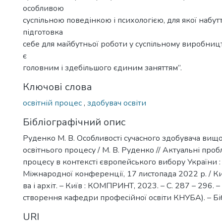
особливою
суспільною поведінкою і психологією, для якої набутт
підготовка
себе для майбутньої роботи у суспільному виробництв
є
головним і здебільшого єдиним заняттям”.
Ключові слова
освітній процес
,
здобувач освіти
Бібліографічний опис
Руденко М. В. Особливості сучасного здобувача вищої
освітнього процесу / М. В. Руденко // Актуальні про
процесу в контексті європейського вибору України : 
Міжнародної конференції, 17 листопада 2022 р. / Киї
ва і архіт. – Київ : КОМПРИНТ, 2023. – С. 287 – 296. –
створення кафедри професійної освіти КНУБА). – Бібл
URI