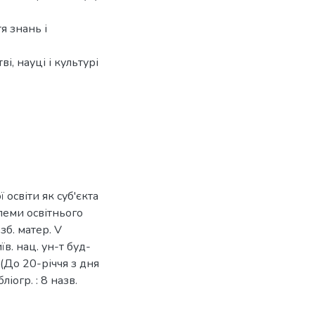
я знань і
і, науці і культурі
 освіти як суб'єкта
блеми освітнього
зб. матер. V
в. нац. ун-т буд-
 (До 20-річчя з дня
іогр. : 8 назв.