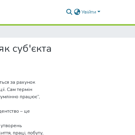
Увійти
як суб'єкта
ться за рахунок
ції. Сам термін
 сумлінно працює”,
дентство – це
х утворень
ття, праці, побуту,