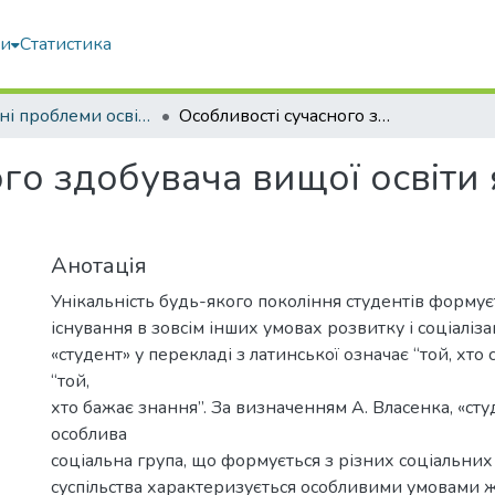
ми
Статистика
Актуальні проблеми освітнього процесу в контексті європейського вибору України матеріали V Міжнародної конференції (17 листопада 2022 року)
Особливості сучасного здобувача вищої освіти як суб'єкта освітнього процесу
го здобувача вищої освіти 
Анотація
Унікальність будь-якого покоління студентів формує
існування в зовсім інших умовах розвитку і соціаліза
«студент» у перекладі з латинської означає “той, хто
“той,
хто бажає знання”. За визначенням А. Власенка, «сту
особлива
соціальна група, що формується з різних соціальни
суспільства характеризується особливими умовами жи