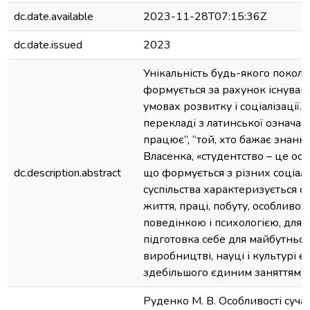
dc.date.available
2023-11-28T07:15:36Z
dc.date.issued
2023
Унікальність будь-якого поколі
формується за рахунок існуванн
умовах розвитку і соціалізації. 
перекладі з латинської означає 
працює”, “той, хто бажає знанн
Власенка, «студентство – це осо
dc.description.abstract
що формується з різних соціал
суспільства характеризується 
життя, праці, побуту, особливо
поведінкою і психологією, для я
підготовка себе для майбутньої
виробництві, науці і культурі є
здебільшого єдиним заняттям”.
Руденко М. В. Особливості суча