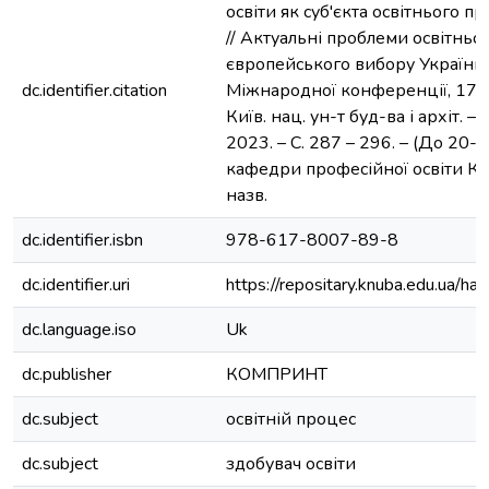
освіти як суб'єкта освітнього пр
// Актуальні проблеми освітньо
європейського вибору України :
dc.identifier.citation
Міжнародної конференції, 17 л
Київ. нац. ун-т буд-ва і архіт. 
2023. – С. 287 – 296. – (До 20-
кафедри професійної освіти КНУБ
назв.
dc.identifier.isbn
978-617-8007-89-8
dc.identifier.uri
https://repositary.knuba.edu.ua
dc.language.iso
Uk
dc.publisher
КОМПРИНТ
dc.subject
освітній процес
dc.subject
здобувач освіти