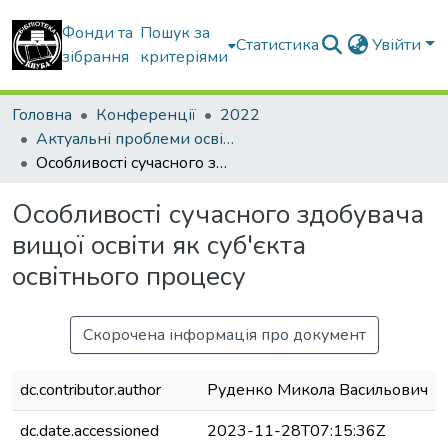
Фонди та
Пошук за
Статистика
Увійти
зібрання
критеріями
Головна
Конференції
2022
Актуальні проблеми освітнього процесу в контексті європейського вибору України матеріали V Міжнародної конференції (17 листопада 2022 року)
Особливості сучасного здобувача вищої освіти як суб'єкта освітнього процесу
Особливості сучасного здобувача
вищої освіти як суб'єкта
освітнього процесу
Скорочена інформація про документ
dc.contributor.author
Руденко Микола Васильович
dc.date.accessioned
2023-11-28T07:15:36Z