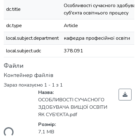
Особливості сучасного здобувач
dc.title
суб'єкта освітнього процесу
dc.type
Article
local.subject.department
кафедра професійної освіти
local.subject.udc
378.091
Файли
Контейнер файлів
Зараз показуємо
1 - 1 з 1
Назва:
ОСОБЛИВОСТІ СУЧАСНОГО
ЗДОБУВАЧА ВИЩОЇ ОСВІТИ
ЯК СУБ'ЄКТА.pdf
Розмір:
ься...
7,1 MB