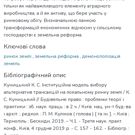
тільки як найважливішого елементу аграрного
виробництва, а й як активу, що бере участь у
ринковому обігу. Визначальною ланкою
трансформацій економічних відносин у сільському
господарстві є земельна реформа.
Ключові слова
ринок землі
,
земельна реформа
,
демонополізація
земель
Бібліографічний опис
Куницький К. С. Інституційна модель вибору
альтернатив трансакцій на локальному ринку землі / К.
С. Куницький // Будівельне право : проблеми теорії і
практики : зб. наук. праць : в 2 ч. / Київ. нац. ун-т буд-ва
і архіт. ; редкол. : П. М. Куліков ( голова ) [ та ін. ]. – Київ ;
Тернопіль : Бескиди, 2019. – Ч.1. - Третя наук. практ.
конф., Київ, 4 грудня 2019 р. - С. 157 - 162. - Бібліогр. :