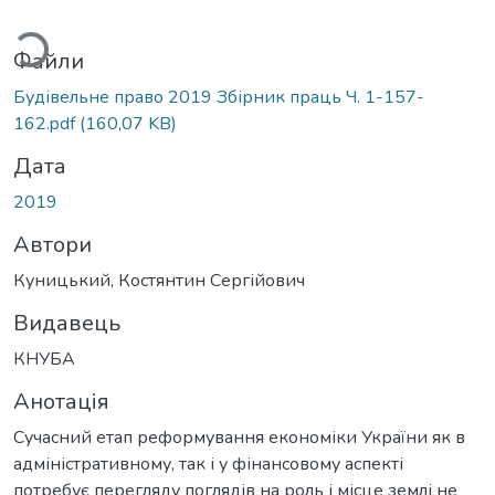
ться...
Файли
Будівельне право 2019 Збірник праць Ч. 1-157-
162.pdf
(160,07 KB)
Дата
2019
Автори
Куницький, Костянтин Сергійович
Видавець
КНУБА
Анотація
Сучасний етап реформування економіки України як в
адміністративному, так і у фінансовому аспекті
потребує перегляду поглядів на роль і місце землі не