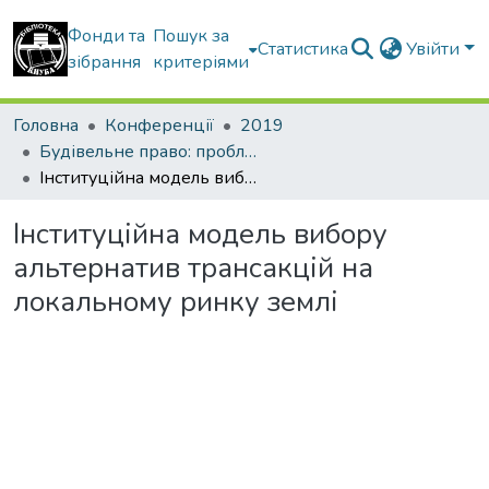
Фонди та
Пошук за
Статистика
Увійти
зібрання
критеріями
Головна
Конференції
2019
Будівельне право: проблеми теорії і практики
Інституційна модель вибору альтернатив трансакцій на локальному ринку землі
Інституційна модель вибору
альтернатив трансакцій на
локальному ринку землі