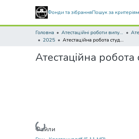
Фонди та зібрання
Пошук за критерія
Головна
Атестаційні роботи випускників
2025
Атестаційна робота студентки Гаць Катерини Ігорівни
Атестаційна робота 
Вантажиться...
Файли