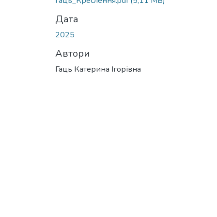
Гаць_Креслення.pdf
(5,11 MB)
Дата
2025
Автори
Гаць Катерина Ігорівна