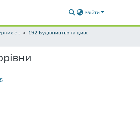
Увійти
Факультет інженерних систем та екології
192 Будівництво та цивільна інженерія. Теплогазопостачання і вентиляція
орівни
65