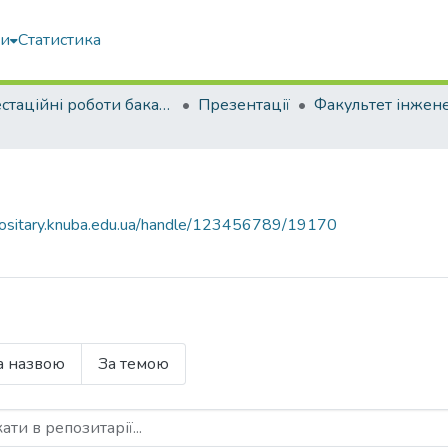
ми
Статистика
Атестаційні роботи бакалаврів
Презентації
epositary.knuba.edu.ua/handle/123456789/19170
а назвою
За темою