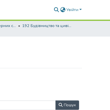
Увійти
Факультет інженерних систем та екології
192 Будівництво та цивільна інженерія. Теплогазопостачання і вентиляція
Пошук