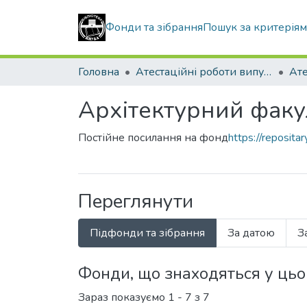
Фонди та зібрання
Пошук за критерія
Головна
Атестаційні роботи випускників
Архітектурний факу
Постійне посилання на фонд
https://reposit
Переглянути
Підфонди та зібрання
За датою
З
Фонди, що знаходяться у ць
Зараз показуємо
1 - 7 з 7