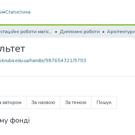
ми
Статистика
Атестаційні роботи магістрів
Дипломні роботи
Архітектур
льтет
ary.knuba.edu.ua/handle/987654321/9793
а автором
За назвою
За темою
Пошук
ому фонді