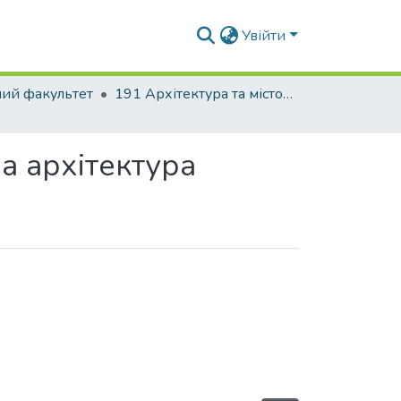
Увійти
ний факультет
191 Архітектура та містобудування. Ландшафтна архітектура
а архітектура