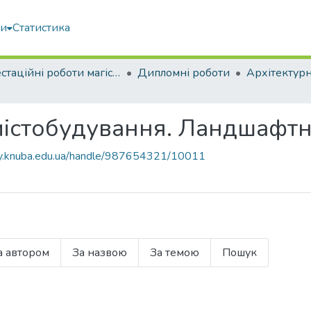
ми
Статистика
Атестаційні роботи магістрів
Дипломні роботи
Архітектур
містобудування. Ландшафтн
ary.knuba.edu.ua/handle/987654321/10011
а автором
За назвою
За темою
Пошук