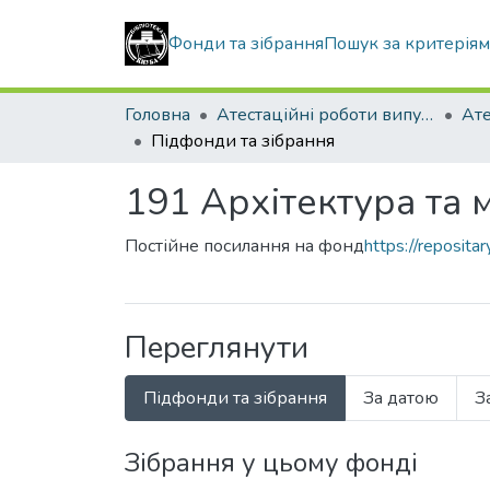
Фонди та зібрання
Пошук за критерія
Головна
Атестаційні роботи випускників
Підфонди та зібрання
191 Архітектура та 
Постійне посилання на фонд
https://reposit
Переглянути
Підфонди та зібрання
За датою
З
Зібрання у цьому фонді