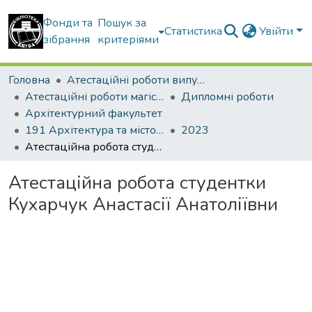
Фонди та
Пошук за
Статистика
Увійти
зібрання
критеріями
Головна
Атестаційні роботи випускників
Атестаційні роботи магістрів
Дипломні роботи
Архітектурний факультет
191 Архітектура та містобудування. Архітектура будівель і споруд
2023
Атестаційна робота студентки Кухарчук Анастасії Анатоліївни
Атестаційна робота студентки
Кухарчук Анастасії Анатоліївни