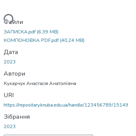
ься...
Файли
ЗАПИСКА.pdf
(6,39 MB)
КОМПОНОВКА PDF.pdf
(40,24 MB)
Дата
2023
Автори
Кухарчук Анастасія Анатоліївна
URI
https://repositary.knuba.edu.ua/handle/123456789/15149
Зібрання
2023