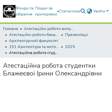
Фонди та
Пошук за
Статистика
Увійти
зібрання
критеріями
Головна
Атестаційні роботи випускників
Атестаційні роботи бакалаврів
Презентації
Архітектурний факультет
191 Архітектура та містобудування
2025
Атестаційна робота студентки Блажеєвої Ірини Олександрівни
Атестаційна робота студентки
Блажеєвої Ірини Олександрівни