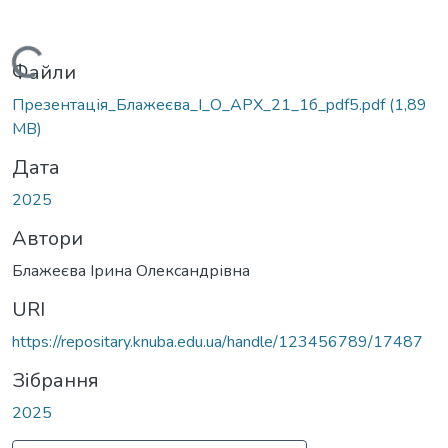
Вантажиться...
Файли
Презентація_Блажеєва_І_О_АРХ_21_1б_pdf5.pdf
(1,89
MB)
Дата
2025
Автори
Блажеєва Ірина Олександрівна
URI
https://repositary.knuba.edu.ua/handle/123456789/17487
Зібрання
2025