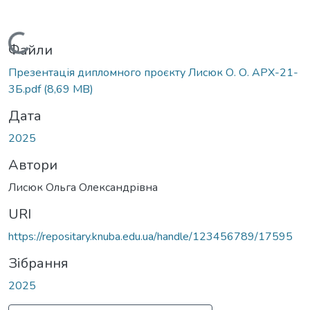
Вантажиться...
Файли
Презентація дипломного проєкту Лисюк О. О. АРХ-21-
3Б.pdf
(8,69 MB)
Дата
2025
Автори
Лисюк Ольга Олександрівна
URI
https://repositary.knuba.edu.ua/handle/123456789/17595
Зібрання
2025