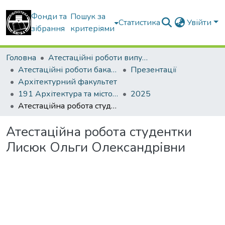
Фонди та
Пошук за
Статистика
Увійти
зібрання
критеріями
Головна
Атестаційні роботи випускників
Атестаційні роботи бакалаврів
Презентації
Архітектурний факультет
191 Архітектура та містобудування
2025
Атестаційна робота студентки Лисюк Ольги Олександрівни
Атестаційна робота студентки
Лисюк Ольги Олександрівни