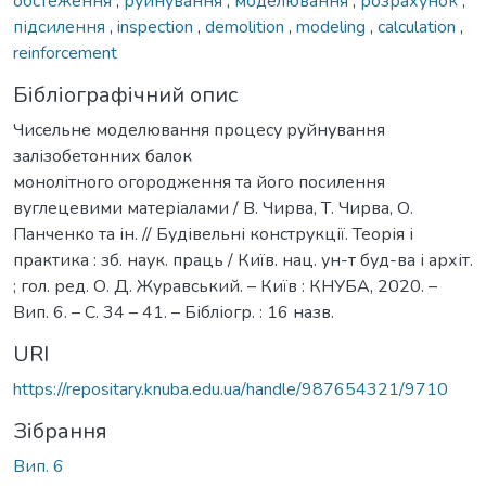
обстеження
,
руйнування
,
моделювання
,
розрахунок
,
підсилення
,
inspection
,
demolition
,
modeling
,
calculation
,
reinforcement
Бібліографічний опис
Чисельне моделювання процесу руйнування
залізобетонних балок
монолітного огородження та його посилення
вуглецевими матеріалами / В. Чирва, Т. Чирва, О.
Панченко та ін. // Будівельні конструкції. Теорія і
практика : зб. наук. праць / Київ. нац. ун-т буд-ва і архіт.
; гол. ред. О. Д. Журавський. – Київ : КНУБА, 2020. –
Вип. 6. – С. 34 – 41. – Бібліогр. : 16 назв.
URI
https://repositary.knuba.edu.ua/handle/987654321/9710
Зібрання
Вип. 6