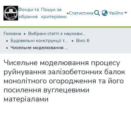
Фонди та
Пошук за
Статистика
Увійти
зібрання
критеріями
Головна
Вибрані статті з наукових збірників КНУБА
Будівельні конструкції теорія і практика
Вип. 6
Чисельне моделювання процесу руйнування залізобетонних балок монолітного огородження та його посилення вуглецевими матеріалами
Чисельне моделювання процесу
руйнування залізобетонних балок
монолітного огородження та його
посилення вуглецевими
матеріалами