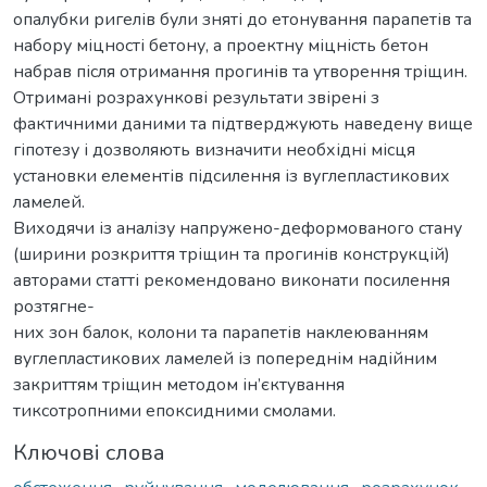
опалубки ригелів були зняті до етонування парапетів та
набору міцності бетону, а проектну міцність бетон
набрав після отримання прогинів та утворення тріщин.
Отримані розрахункові результати звірені з
фактичними даними та підтверджують наведену вище
гіпотезу і дозволяють визначити необхідні місця
установки елементів підсилення із вуглепластикових
ламелей.
Виходячи із аналізу напружено-деформованого стану
(ширини розкриття тріщин та прогинів конструкцій)
авторами статті рекомендовано виконати посилення
розтягне-
них зон балок, колони та парапетів наклеюванням
вуглепластикових ламелей із попереднім надійним
закриттям тріщин методом ін’єктування
тиксотропними епоксидними смолами.
Ключові слова