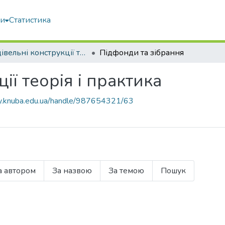
ми
Статистика
Будівельні конструкції теорія і практика
Підфонди та зібрання
ії теорія і практика
ary.knuba.edu.ua/handle/987654321/63
а автором
За назвою
За темою
Пошук