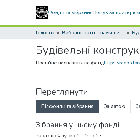
Фонди та зібрання
Пошук за критерія
Головна
Вибрані статті з наукових збірників КНУБА
Будівельні конструкц
Постійне посилання на фонд
https://reposit
Переглянути
Підфонди та зібрання
За датою
З
Зібрання у цьому фонді
Зараз показуємо
1 - 10 з 17