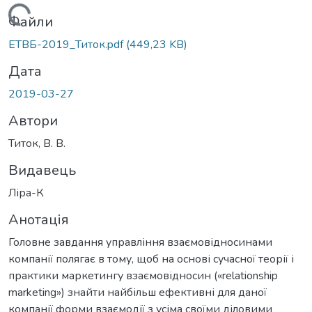
Вантажиться...
Файли
ЕТВБ-2019_Титок.pdf
(449,23 KB)
Дата
2019-03-27
Автори
Титок, В. В.
Видавець
Ліра-К
Анотація
Головне завдання управління взаємовідносинами
компанії полягає в тому, щоб на основі сучасної теорії і
практики маркетингу взаємовідносин («relationship
marketing») знайти найбільш ефективні для даної
компанії форми взаємодії з усіма своїми діловими