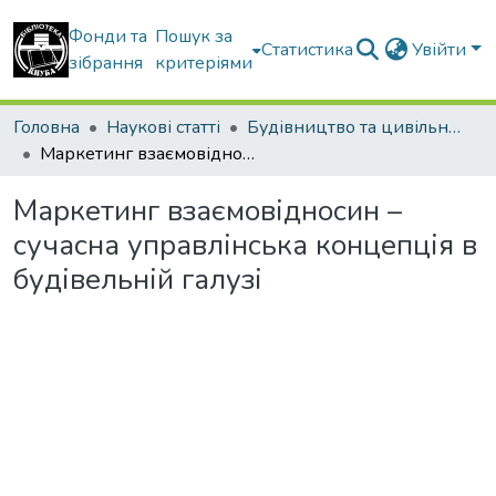
Фонди та
Пошук за
Статистика
Увійти
зібрання
критеріями
Головна
Наукові статті
Будівництво та цивільна інженерія
Маркетинг взаємовідносин – сучасна управлінська концепція в будівельній галузі
Маркетинг взаємовідносин –
сучасна управлінська концепція в
будівельній галузі