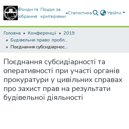
Фонди та
Пошук за
Статистика
Увійти
зібрання
критеріями
Головна
Конференції
2019
Будівельне право: проблеми теорії і практики
Поєднання субсидіарності та оперативності при участі органів прокуратури у цивільних справах про захист прав на результати будівельної діяльності
Поєднання субсидіарності та
оперативності при участі органів
прокуратури у цивільних справах
про захист прав на результати
будівельної діяльності