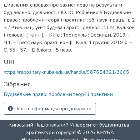
цивільних справах про захист прав на результати
будівельної діяльності / Ю. Ю. Рябченко // Будівельне
право : проблеми теорії і практики : зб. наук. праць : в 2
ч. / Київ. нац. ун-т буд-ва і архіт. ; редкол. : П. М. Куліков
( голова ) [ та ін. ]. – Київ ; Тернопіль : Бескиди, 2019. –
Ч.1. - Третя наук. практ. конф., Київ, 4 грудня 2019 р. -
С. 55 - 57. - Бібліогр. : 5 назв.
URI
https://repositary.knuba.edu.ua/handle/987654321/3665
Зібрання
Будівельне право: проблеми теорії і практики
Повна інформація про документ
Київський Національний Університет будівництва і
архітектури
copyright © 2026
КНУБА
Налаштування доступності
Надіслати відгук