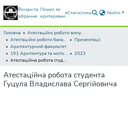
Фонди та
Пошук за
Статистика
Увійти
зібрання
критеріями
Головна
Атестаційні роботи випускників
Атестаційні роботи бакалаврів
Презентації
Архітектурний факультет
191 Архітектура та містобудування
2023
Атестаційна робота студента Гуцула Владислава Сергійовича
Атестаційна робота студента
Гуцула Владислава Сергійовича