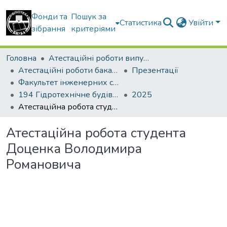
Фонди та
Пошук за
Статистика
Увійти
зібрання
критеріями
Головна
Атестаційні роботи випускників
Атестаційні роботи бакалаврів
Презентації
Факультет інженерних систем та екології
194 Гідротехнічне будівництво, водна інженерія та водні технології. Водогосподарське будівництво і управління водними ресурсами та системами
2025
Атестаційна робота студента Доценка Володимира Романовича
Атестаційна робота студента
Доценка Володимира
Романовича