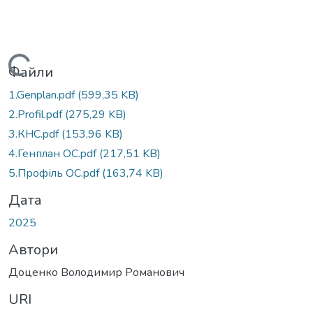
Вантажиться...
Файли
1.Genplan.pdf
(599,35 KB)
2.Profil.pdf
(275,29 KB)
3.КНС.pdf
(153,96 KB)
4.Генплан ОС.pdf
(217,51 KB)
5.Профіль ОС.pdf
(163,74 KB)
Дата
2025
Автори
Доценко Володимир Романович
URI