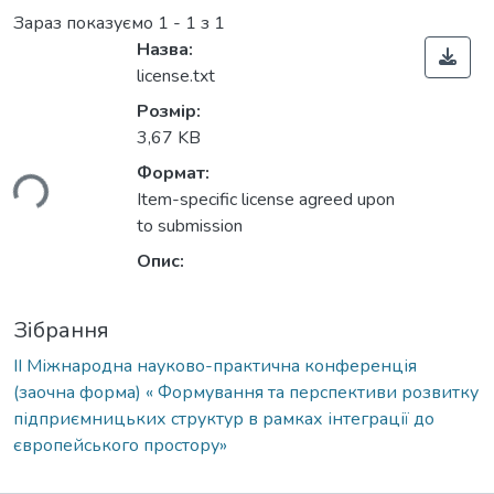
Зараз показуємо
1 - 1 з 1
Назва:
license.txt
Розмір:
3,67 KB
Формат:
ься...
Item-specific license agreed upon
to submission
Опис:
Зібрання
ІІ Міжнародна науково-практична конференція
(заочна форма) « Формування та перспективи розвитку
підприємницьких структур в рамках інтеграції до
європейського простору»