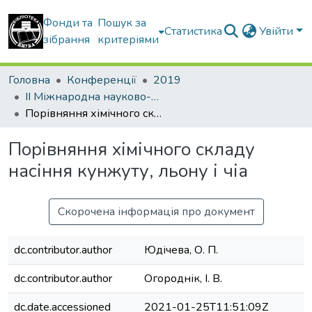
Фонди та
Пошук за
Статистика
Увійти
зібрання
критеріями
Головна
Конференції
2019
ІІ Міжнародна науково-практична конференція (заочна форма) « Формування та перспективи розвитку підприємницьких структур в рамках інтеграції до європейського простору»
Порівняння хімічного складу насіння кунжуту, льону і чіа
Порівняння хімічного складу
насіння кунжуту, льону і чіа
Скорочена інформація про документ
dc.contributor.author
Юдічева, О. П.
dc.contributor.author
Огороднік, І. В.
dc.date.accessioned
2021-01-25T11:51:09Z