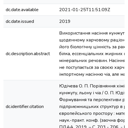
dc.date.available
2021-01-25T11:51:09Z
dc.date.issued
2019
Використання насіння кунжуту, л
щоденному харчовому раціоні
його біологічну цінність за ра
dc.description.abstract
білка, ессенціальних жирних кис
мінеральних речовин. Насіння 
не поступається за своєю харч
імпортному насінню чіа, але ма
Юдічева О. П. Порівняння хіміч
кунжуту, льону і чіа / О. П. Юдіче
Формування та перспективи ро
dc.identifier.citation
підприємницьких структур в ра
європейського простору : матер
наук.-практ. конф. (заочна форма
ПДАА, 2019. – С. 703 - 706. - Біб