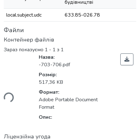
будівництві
local.subject.udc
633.85-026.78
Файли
Контейнер файлів
Зараз показуємо
1 - 1 з 1
Назва:
-703-706.pdf
Розмір:
517,36 KB
Формат:
ься...
Adobe Portable Document
Format
Опис:
Ліцензійна угода