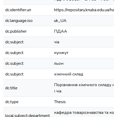
dc.identifier.uri
https://repositary.knuba.edu.ua
dc.language.iso
uk_UA
dc.publisher
ПДАА
dc.subject
чіа
dc.subject
кунжут
dc.subject
льон
dc.subject
хімічний склад
Порівняння хімічного складу на
dc.title
і чіа
dc.type
Thesis
кафедра товарознавства та коме
local.subject.department