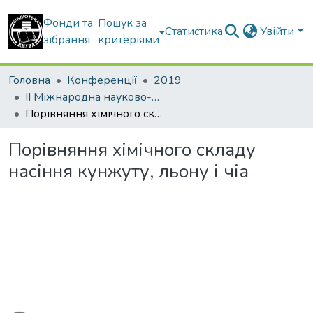
Фонди та
Пошук за
Статистика
Увійти
зібрання
критеріями
Головна
Конференції
2019
ІІ Міжнародна науково-практична конференція (заочна форма) « Формування та перспективи розвитку підприємницьких структур в рамках інтеграції до європейського простору»
Порівняння хімічного складу насіння кунжуту, льону і чіа
Порівняння хімічного складу
насіння кунжуту, льону і чіа