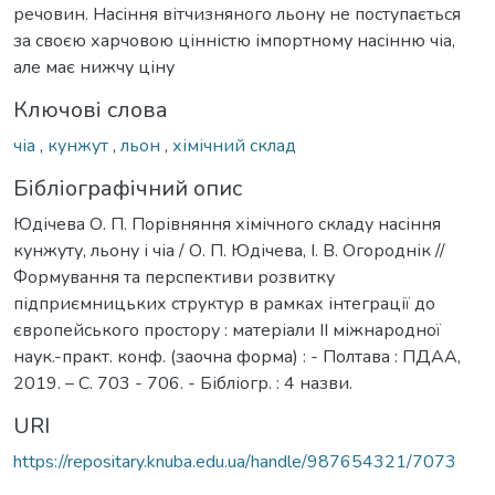
речовин. Насіння вітчизняного льону не поступається
за своєю харчовою цінністю імпортному насінню чіа,
але має нижчу ціну
Ключові слова
чіа
,
кунжут
,
льон
,
хімічний склад
Бібліографічний опис
Юдічева О. П. Порівняння хімічного складу насіння
кунжуту, льону і чіа / О. П. Юдічева, І. В. Огороднік //
Формування та перспективи розвитку
підприємницьких структур в рамках інтеграції до
європейського простору : матеріали ІІ міжнародної
наук.-практ. конф. (заочна форма) : - Полтава : ПДАА,
2019. – С. 703 - 706. - Бібліогр. : 4 назви.
URI
https://repositary.knuba.edu.ua/handle/987654321/7073