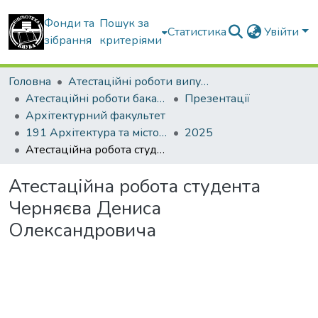
Фонди та
Пошук за
Статистика
Увійти
зібрання
критеріями
Головна
Атестаційні роботи випускників
Атестаційні роботи бакалаврів
Презентації
Архітектурний факультет
191 Архітектура та містобудування
2025
Атестаційна робота студента Черняєва Дениса Олександровича
Атестаційна робота студента
Черняєва Дениса
Олександровича