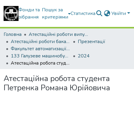
Фонди та
Пошук за
Статистика
Увійти
зібрання
критеріями
Головна
Атестаційні роботи випускників
Атестаційні роботи бакалаврів
Презентації
Факультет автоматизації і інформаційних технологій
133 Галузеве машинобудування
2024
Атестаційна робота студента Петренка Романа Юрійовича
Атестаційна робота студента
Петренка Романа Юрійовича