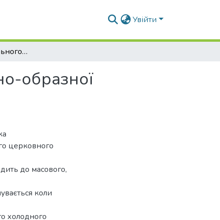
Увійти
Вираження сакрального у розвитку архітектурно-образної структури православних комплексів
но-образної
ка
го церковного
одить до масового,
чувається коли
го холодного