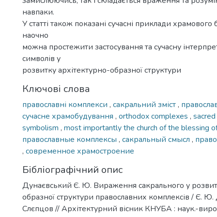
замислюючись, так і складається враження та розумі
навпаки.
У статті також показані сучасні приклади храмового 
наочно
можна простежити застосування та сучасну інтерпр
символів у
розвитку архітектурно-образної структури
Ключові слова
православні комплекси
,
сакральний зміст
,
правосла
сучасне храмобудування
,
orthodox complexes
,
sacred
symbolism
,
most importantly the church of the blessing o
православные комплексы
,
сакральный смысл
,
право
,
современное храмостроение
Бібліографічний опис
Дунаєвський Є. Ю. Вираження сакрального у розвит
образної структури православних комплексів / Є. Ю. 
Слєпцов // Архітектурний вісник КНУБА : наук.-виробн