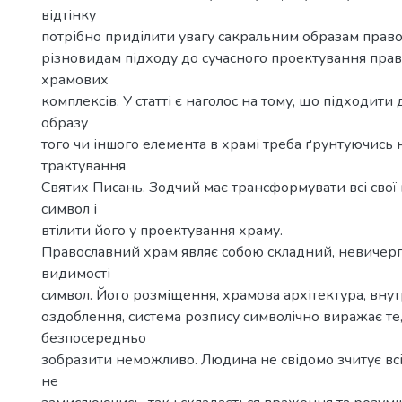
відтінку
потрібно приділити увагу сакральним образам право
різновидам підходу до сучасного проектування пра
храмових
комплексів. У статті є наголос на тому, що підходити
образу
того чи іншого елемента в храмі треба ґрунтуючись 
трактування
Святих Писань. Зодчий має трансформувати всі свої 
символ і
втілити його у проектування храму.
Православний храм являє собою складний, невичерп
видимості
символ. Його розміщення, храмова архітектура, внут
оздоблення, система розпису символічно виражає те
безпосередньо
зобразити неможливо. Людина не свідомо зчитує всі
не