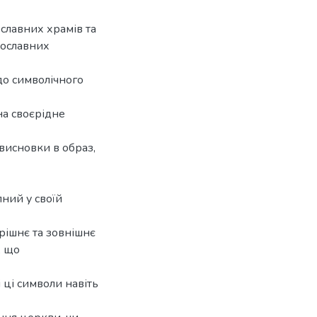
славних храмів та
вославних
 до символічного
на своєрідне
висновки в образ,
ний у своїй
рішнє та зовнішнє
, що
 ці символи навіть