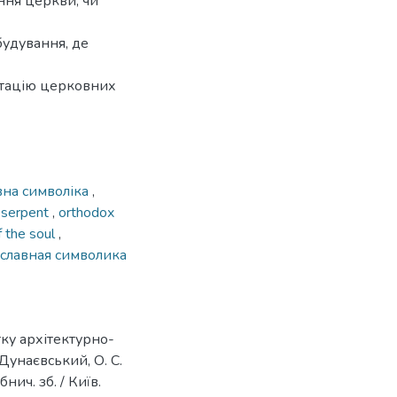
ння церкви, чи
будування, де
етацію церковних
вна символіка
,
 serpent
,
orthodox
f the soul
,
славная символика
ку архітектурно-
Дунаєвський, О. С.
ич. зб. / Київ.