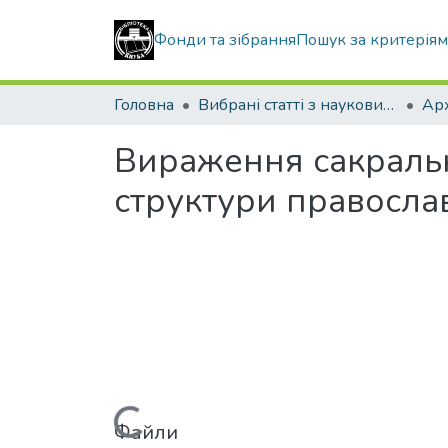
Фонди та зібрання
Пошук за критерія
Головна
Вибрані статті з наукових збірників КНУБА
Вираження сакральн
структури правосла
Вантажиться...
Файли