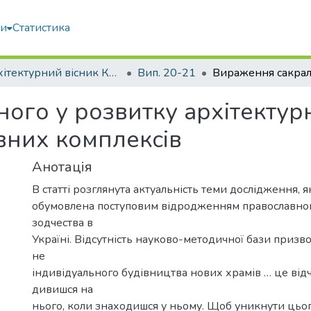
ми
Статистика
Архітектурний вісник КНУБА
Вип. 20-21
ого у розвитку архітектур
вних комплексів
Анотація
В статті розглянута актуальність теми дослідження, я
обумовлена поступовим відродженням православно
зодчества в
Україні. Відсутність науково-методичної бази призв
не
індивідуального будівництва нових храмів … це від
дивишся на
нього, коли знаходишся у ньому. Щоб уникнути цьо