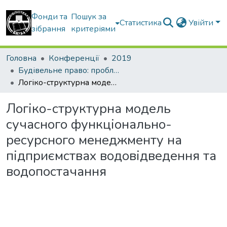
Фонди та
Пошук за
Статистика
Увійти
зібрання
критеріями
Головна
Конференції
2019
Будівельне право: проблеми теорії і практики
Логіко-структурна модель сучасного функціонально-ресурсного менеджменту на підприємствах водовідведення та водопостачання
Логіко-структурна модель
сучасного функціонально-
ресурсного менеджменту на
підприємствах водовідведення та
водопостачання