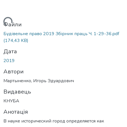
житься...
Файли
Будівельне право 2019 Збірник праць Ч. 1-29-36.pdf
(174,43 KB)
Дата
2019
Автори
Мартыненко, Игорь Эдуардович
Видавець
КНУБА
Анотація
В науке исторический город определяется как