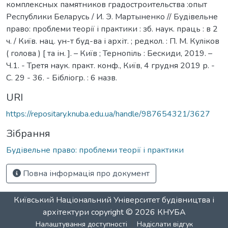
комплексных памятников градостроительства :опыт
Республики Беларусь / И. Э. Мартыненко // Будівельне
право: проблеми теорії і практики : зб. наук. праць : в 2
ч. / Київ. нац. ун-т буд-ва і архіт. ; редкол. : П. М. Куліков
( голова ) [ та ін. ]. – Київ ; Тернопіль : Бескиди, 2019. –
Ч.1. - Третя наук. практ. конф., Київ, 4 грудня 2019 р. -
С. 29 - 36. - Бібліогр. : 6 назв.
URI
https://repositary.knuba.edu.ua/handle/987654321/3627
Зібрання
Будівельне право: проблеми теорії і практики
Повна інформація про документ
Київський Національний Університет будівництва і
архітектури
copyright © 2026
КНУБА
Налаштування доступності
Надіслати відгук