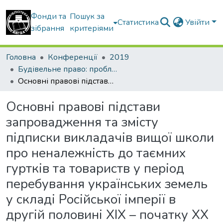
Фонди та
Пошук за
Статистика
Увійти
зібрання
критеріями
Головна
Конференції
2019
Будівельне право: проблеми теорії і практики
Основні правові підстави запровадження та змісту підписки викладачів вищої школи про неналежність до таємних гуртків та товариств у період перебування українських земель у складі Російської імперії в другій половині XIX – початку XX ст.
Основні правові підстави
запровадження та змісту
підписки викладачів вищої школи
про неналежність до таємних
гуртків та товариств у період
перебування українських земель
у складі Російської імперії в
другій половині XIX – початку XX