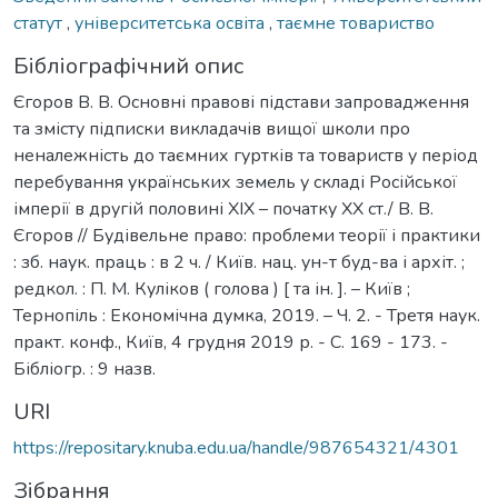
статут
,
університетська освіта
,
таємне товариство
Бібліографічний опис
Єгоров В. В. Основні правові підстави запровадження
та змісту підписки викладачів вищої школи про
неналежність до таємних гуртків та товариств у період
перебування українських земель у складі Російської
імперії в другій половині XIX – початку XX ст./ В. В.
Єгоров // Будівельне право: проблеми теорії і практики
: зб. наук. праць : в 2 ч. / Київ. нац. ун-т буд-ва і архіт. ;
редкол. : П. М. Куліков ( голова ) [ та ін. ]. – Київ ;
Тернопіль : Економічна думка, 2019. – Ч. 2. - Третя наук.
практ. конф., Київ, 4 грудня 2019 р. - С. 169 - 173. -
Бібліогр. : 9 назв.
URI
https://repositary.knuba.edu.ua/handle/987654321/4301
Зібрання