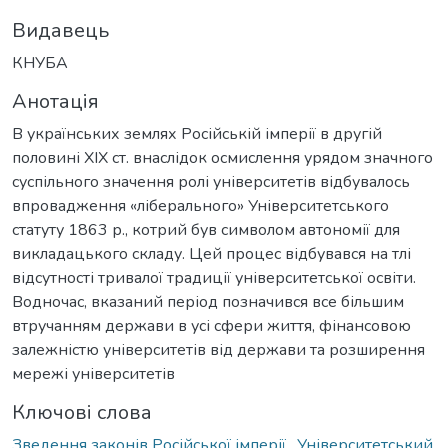
Видавець
КНУБА
Анотація
В українських землях Російській імперії в другій
половині XIX ст. внаслідок осмислення урядом значного
суспільного значення ролі університетів відбувалось
впровадження «ліберального» Університетського
статуту 1863 р., котрий був символом автономії для
викладацького складу. Цей процес відбувався на тлі
відсутності тривалої традиції університетської освіти.
Водночас, вказаний період позначився все більшим
втручанням держави в усі сфери життя, фінансовою
залежністю університетів від держави та розширення
мережі університетів
Ключові слова
Зведення законів Російської імперії
,
Університетський