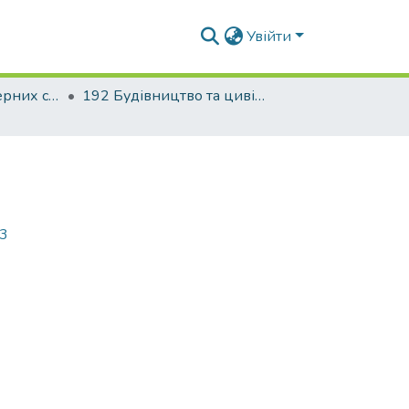
Увійти
Факультет інженерних систем та екології
192 Будівництво та цивільна інженерія. Теплогазопостачання і вентиляція
63