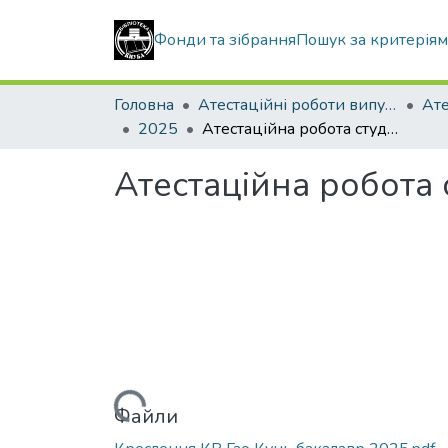
Фонди та зібрання
Пошук за критерія
Головна
Атестаційні роботи випускників
2025
Атестаційна робота студента Гао Кунь
Атестаційна робота 
Вантажиться...
Файли