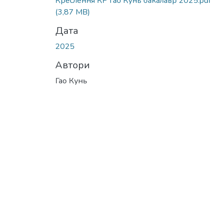
Креслення КР Гао Кунь бакалавр 2025.pdf
(3,87 MB)
Дата
2025
Автори
Гао Кунь