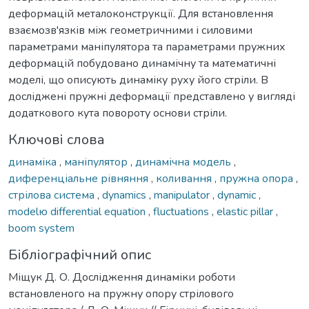
деформацій металоконструкції. Для встановлення
взаємозв'язків між геометричними і силовими
параметрами маніпулятора та параметрами пружних
деформацій побудовано динамічну та математичні
моделі, що описують динаміку руху його стріли. В
досліджені пружні деформації представлено у вигляді
додаткового кута повороту основи стріли.
Ключові слова
динаміка
,
маніпулятор
,
динамічна модель
,
диференціальне рівняння
,
коливання
,
пружна опора
,
стрілова система
,
dynamics
,
manipulator
,
dynamic
,
modelю differential equation
,
fluctuations
,
elastic pillar
,
boom system
Бібліографічний опис
Міщук Д. О. Дослідження динаміки роботи
встановленого на пружну опору стрілового