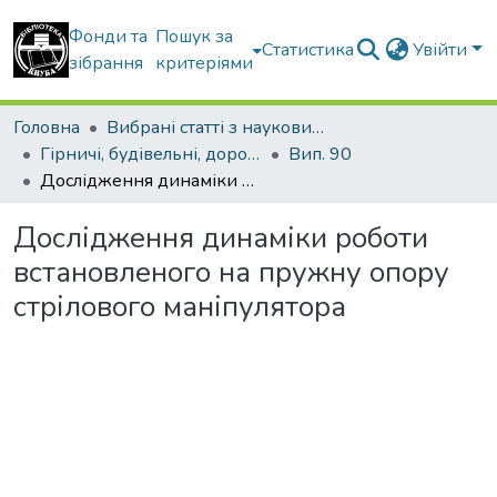
Фонди та
Пошук за
Статистика
Увійти
зібрання
критеріями
Головна
Вибрані статті з наукових збірників КНУБА
Гірничі, будівельні, дорожні та меліоративні машини
Вип. 90
Дослідження динаміки роботи встановленого на пружну опору стрілового маніпулятора
Дослідження динаміки роботи
встановленого на пружну опору
стрілового маніпулятора