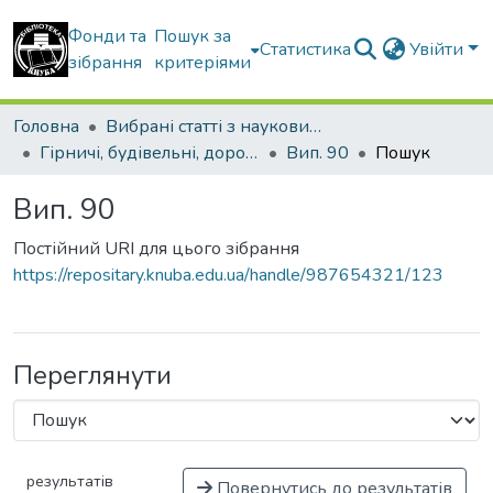
Фонди та
Пошук за
Статистика
Увійти
зібрання
критеріями
Головна
Вибрані статті з наукових збірників КНУБА
Гірничі, будівельні, дорожні та меліоративні машини
Вип. 90
Пошук
Вип. 90
Постійний URI для цього зібрання
https://repositary.knuba.edu.ua/handle/987654321/123
Переглянути
результатів
Повернутись до результатів