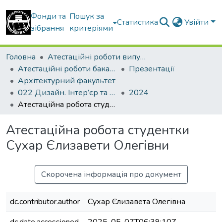
Фонди та
Пошук за
Статистика
Увійти
зібрання
критеріями
Головна
Атестаційні роботи випускників
Атестаційні роботи бакалаврів
Презентації
Архітектурний факультет
022 Дизайн. Інтер’єр та обладнання
2024
Атестаційна робота студентки Сухар Єлизавети Олегівни
Атестаційна робота студентки
Сухар Єлизавети Олегівни
Скорочена інформація про документ
dc.contributor.author
Сухар Єлизавета Олегівна