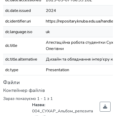
dc.date.accessioned
2025-05-07T06:39:10Z
dc.date.issued
2024
dc.identifier.uri
https://repositary.knuba.edu.ua/han
dc.language.iso
uk
Атестаційна робота студентки Сух
dc.title
Олегівни
dc.title.alternative
Дизайн та обладнання інтер’єру ко
dc.type
Presentation
Файли
Контейнер файлів
Зараз показуємо
1 - 1 з 1
Назва:
004_СУХАР_Альбом_репозита