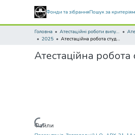
Фонди та зібрання
Пошук за критерія
Головна
Атестаційні роботи випускників
2025
Атестаційна робота студента Завгороднього Іллі Олексійовича
Атестаційна робота 
Вантажиться...
Файли