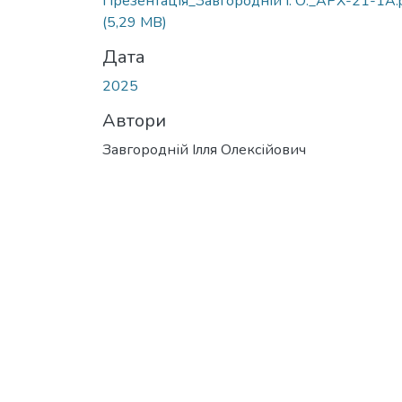
Презентація_Завгородній І. О._АРХ-21-1A.
(5,29 MB)
Дата
2025
Автори
Завгородній Ілля Олексійович