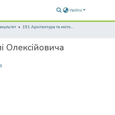
Увійти
акультет
191 Архітектура та містобудування
лі Олексійовича
69