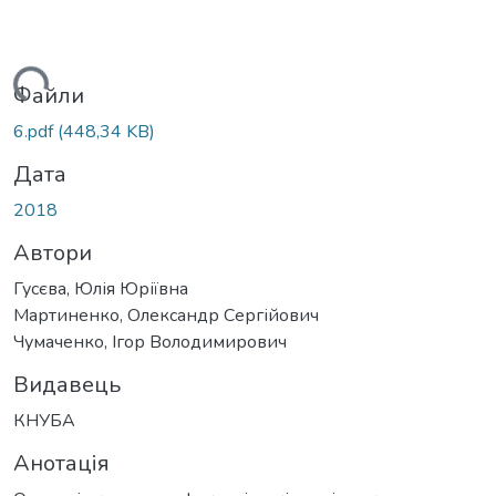
иться...
Файли
6.pdf
(448,34 KB)
Дата
2018
Автори
Гусєва, Юлія Юріївна
Мартиненко, Олександр Сергійович
Чумаченко, Ігор Володимирович
Видавець
КНУБА
Анотація