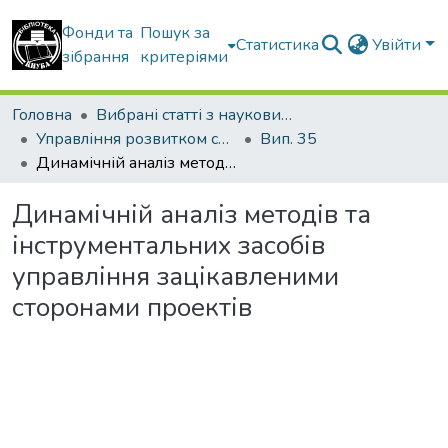
Фонди та
Пошук за
Статистика
Увійти
зібрання
критеріями
Головна
Вибрані статті з наукових збірників КНУБА
Управління розвитком складних систем
Вип. 35
Динамічній аналіз методів та інструментальних засобів управління зацікавленими сторонами проектів
Динамічній аналіз методів та
інструментальних засобів
управління зацікавленими
сторонами проектів