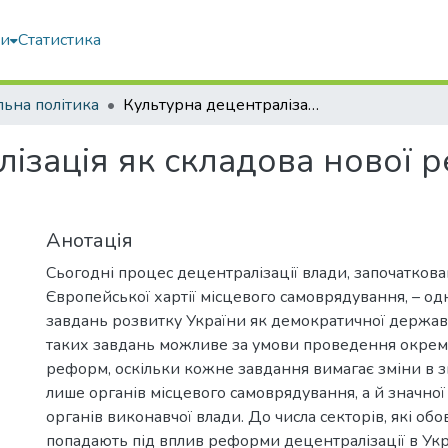
ми
Статистика
льна політика
Культурна децентралізація як складова нової регіональної політики
ізація як складова нової р
Анотація
Сьогодні процес децентралізації влади, започатко
Європейської хартії місцевого самоврядування, – одн
завдань розвитку України як демократичної держа
таких завдань можливе за умови проведення окрем
реформ, оскільки кожне завдання вимагає зміни в зм
лише органів місцевого самоврядування, а й значної 
органів виконавчої влади. До числа секторів, які обо
попадають під вплив реформи децентралізації в Укра