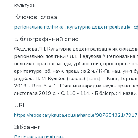
культура.
Ключові слова
регіональна політика
,
культурна децентралізація
,
с
Бібліографічний опис
Федулова Л. І. Культурна децентралізація як складов
регіональної політики / Л. І. Федулова // Регіональна по
політико-правові засади, урбаністика, просторове пл
архітектура : зб. наук. праць : в 2 ч. / Київ. нац. ун-т бу
редкол. : П. М. Куліков (голова) [та ін.]. – Київ ; Терно
2019. - Вип. 5, ч. 1 : П'ята міжнародна наук.- практ. к
листопада 2019 р. - С. 110 - 114. - Бібліогр. : 4 назви.
URI
https://repositary.knuba.edu.ua/handle/987654321/7917
Зібрання
Регіональна політика