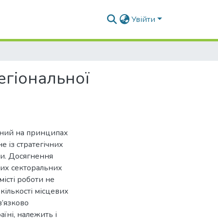
Увійти
егіональної
ваний на принципах
е із стратегічних
ви. Досягнення
их секторальних
істі роботи не
кількості місцевих
в’язково
їні, належить і