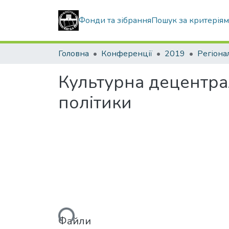
Фонди та зібрання
Пошук за критерія
Головна
Конференції
2019
Регіона
Культурна децентрал
політики
Вантажиться...
Файли