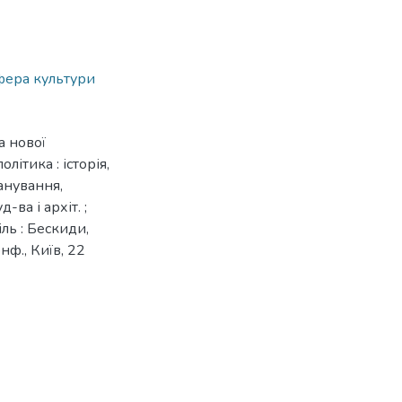
фера культури
а нової
літика : історія,
анування,
д-ва і архіт. ;
піль : Бескиди,
онф., Київ, 22