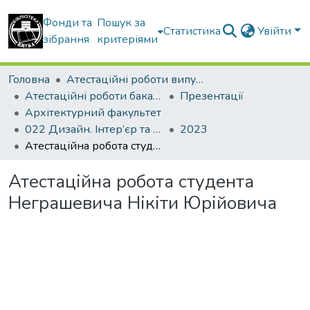
Фонди та
Пошук за
Статистика
Увійти
зібрання
критеріями
Головна
Атестаційні роботи випускників
Атестаційні роботи бакалаврів
Презентації
Архітектурний факультет
022 Дизайн. Інтер’єр та обладнання
2023
Атестаційна робота студента Неграшевича Нікіти Юрійовича
Атестаційна робота студента
Неграшевича Нікіти Юрійовича