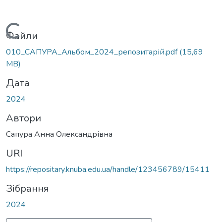
Вантажиться...
Файли
010_САПУРА_Альбом_2024_репозитарій.pdf
(15,69
MB)
Дата
2024
Автори
Сапура Анна Олександрівна
URI
https://repositary.knuba.edu.ua/handle/123456789/15411
Зібрання
2024