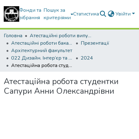
Фонди та
Пошук за
Статистика
Увійти
зібрання
критеріями
Головна
Атестаційні роботи випускників
Атестаційні роботи бакалаврів
Презентації
Архітектурний факультет
022 Дизайн. Інтер’єр та обладнання
2024
Атестаційна робота студентки Сапури Анни Олександрівни
Атестаційна робота студентки
Сапури Анни Олександрівни